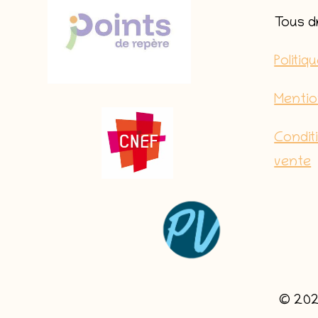
Tous d
Politiq
Mentio
Condit
vente
© 2025