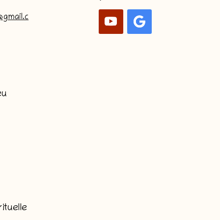
@gmail.c
eu
ituelle